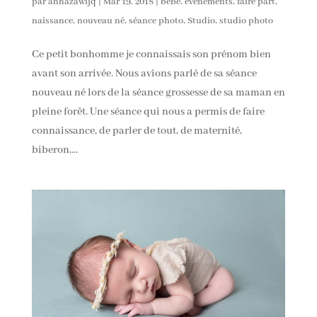
par
annazawijq
|
Mar 19, 2018
|
bébé
,
évenements
,
faire part
,
naissance
,
nouveau né
,
séance photo
,
Studio
,
studio photo
Ce petit bonhomme je connaissais son prénom bien
avant son arrivée. Nous avions parlé de sa séance
nouveau né lors de la séance grossesse de sa maman en
pleine forêt. Une séance qui nous a permis de faire
connaissance, de parler de tout, de maternité,
biberon,...