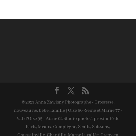
© 2021 Anna Zawisny Photographe - Grossesse,
nouveau né, bébé, famille | Oise 60 -Seine et Marne 77 -
Val d'Oise 95 - Aisne 02 Studio photo à proximité de
Paris, Meaux, Compiègne, Senlis, Soissons,
Goussainville, Chantilly, Marne la vallée, Crepy en