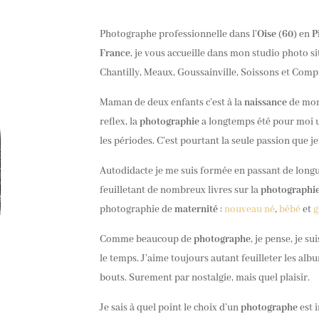
Photographe professionnelle dans l’
Oise
(
60
) en
P
France
, je vous accueille dans mon studio photo si
Chantilly, Meaux, Goussainville, Soissons et Comp
Maman de deux enfants c’est à la
naissance
de mon 
reflex, la
photographie
a longtemps été pour moi u
les périodes. C’est pourtant la seule passion que je
Autodidacte je me suis formée en passant de longue
feuilletant de nombreux livres sur la
photographi
photographie de
maternité
:
nouveau né
,
bébé
et
g
Comme beaucoup de
photographe
, je pense, je s
le temps. J’aime toujours autant feuilleter les al
bouts. Surement par nostalgie, mais quel plaisir.
Je sais à quel point le choix d’un
photographe
est 