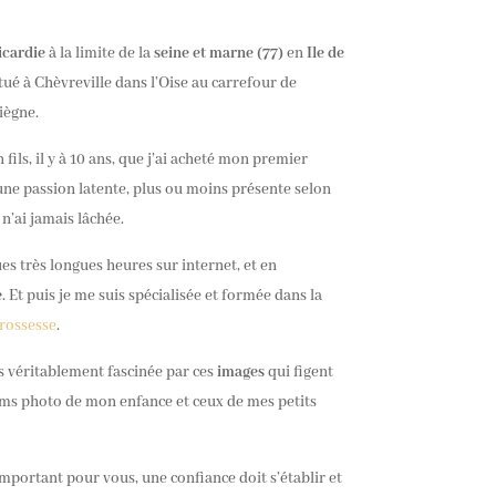
icardie
à la limite de la
seine et marne (77)
en
Ile de
tué à Chèvreville dans l’Oise au carrefour de
iègne.
fils, il y à 10 ans, que j’ai acheté mon premier
ne passion latente, plus ou moins présente selon
 n’ai jamais lâchée.
s très longues heures sur internet, et en
e
. Et puis je me suis spécialisée et formée dans la
rossesse
.
uis véritablement fascinée par ces
images
qui figent
bums photo de mon enfance et ceux de mes petits
important pour vous, une confiance doit s’établir et