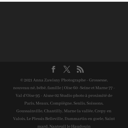
© 2021 Anna Zawisny Photographe - Grossesse,
nouveau né, bébé, famille | Oise 60 -Seine et Marne 77 -
Val d'Oise 95 - Aisne 02 Studio photo à proximité de
Paris, Meaux, Compiègne, Senlis, Soissons,
Goussainville, Chantilly, Marne la vallée, Crepy en
Valois, Le Plessis Belleville, Dammartin en goele, Saint
mard, Nanteuil le Haudouin