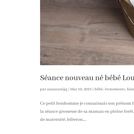
Séance nouveau né bébé Louis
par
annazawijq
|
Mar 19, 2018
|
bébé
,
évenements
,
fair
Ce petit bonhomme je connaissais son prénom bi
la séance grossesse de sa maman en pleine forêt.
de maternité, biberon,...