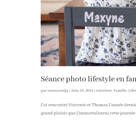
Séance photo lifestyle en fa
par
annazawijq
|
Juin 18, 2017
|
exterieur
,
Famille
,
Life
J’ai rencontré Vincente et Thomas l’année derniè
grand plaisir que j’immortaliserai cette journée