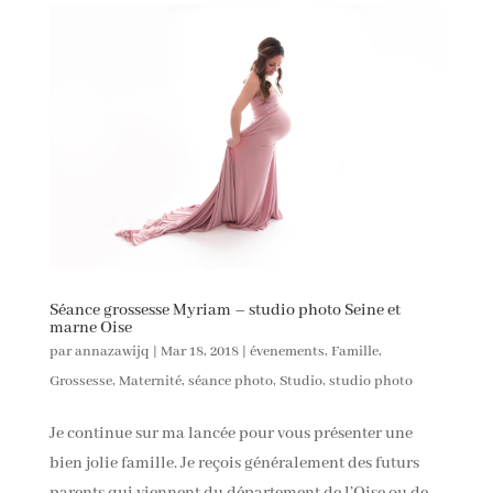
Séance grossesse Myriam – studio photo Seine et
marne Oise
par
annazawijq
|
Mar 18, 2018
|
évenements
,
Famille
,
Grossesse
,
Maternité
,
séance photo
,
Studio
,
studio photo
Je continue sur ma lancée pour vous présenter une
bien jolie famille. Je reçois généralement des futurs
parents qui viennent du département de l’Oise ou de