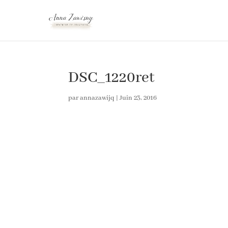
DSC_1220ret
par
annazawijq
|
Juin 23, 2016