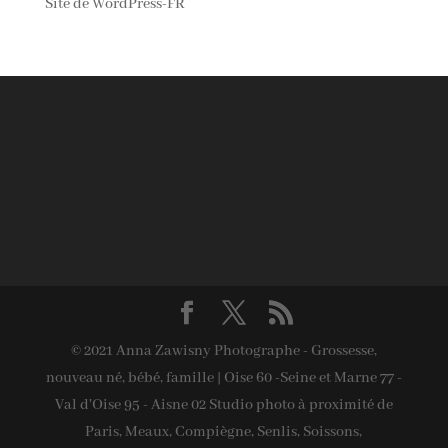
Site de WordPress-FR
© 2021 Anna Zawisny Photographe - Grossesse,
nouveau né, bébé, famille | Oise 60 -Seine et Marne 77 -
Val d'Oise 95 - Aisne 02 Studio photo à proximité de
Paris, Meaux, Compiègne, Senlis, Soissons,