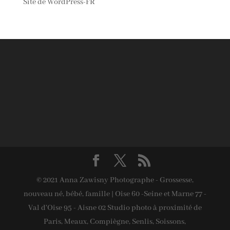
Site de WordPress-FR
© 2021 Anna Zawisny Photographe - Grossesse,
nouveau né, bébé, famille | Oise 60 -Seine et Marne 77 -
Val d'Oise 95 - Aisne 02 Studio photo à proximité de
Paris, Meaux, Compiègne, Senlis, Soissons,