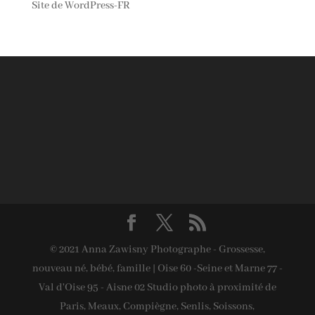
Site de WordPress-FR
© 2021 Anna Zawisny Photographe - Grossesse,
nouveau né, bébé, famille | Oise 60 -Seine et Marne 77 -
Val d'Oise 95 - Aisne 02 Studio photo à proximité de
Paris, Meaux, Compiègne, Senlis, Soissons,