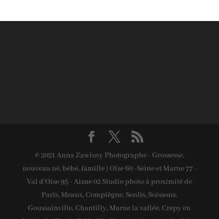
© 2021 Anna Zawisny Photographe - Grossesse,
nouveau né, bébé, famille | Oise 60 -Seine et Marne 77 -
Val d'Oise 95 - Aisne 02 Studio photo à proximité de
Paris, Meaux, Compiègne, Senlis, Soissons,
Goussainville, Chantilly, Marne la vallée, Crepy en