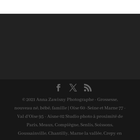
© 2021 Anna Zawisny Photographe - Grossesse,
nouveau né, bébé, famille | Oise 60 -Seine et Marne 77 -
Val d'Oise 95 - Aisne 02 Studio photo à proximité de
Paris, Meaux, Compiègne, Senlis, Soissons,
Goussainville, Chantilly, Marne la vallée, Crepy en