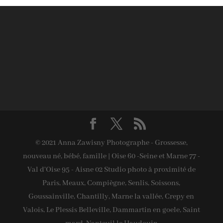
© 2021 Anna Zawisny Photographe - Grossesse,
nouveau né, bébé, famille | Oise 60 -Seine et Marne 77 -
Val d'Oise 95 - Aisne 02 Studio photo à proximité de
Paris, Meaux, Compiègne, Senlis, Soissons,
Goussainville, Chantilly, Marne la vallée, Crepy en
Valois, Le Plessis Belleville, Dammartin en goele, Saint