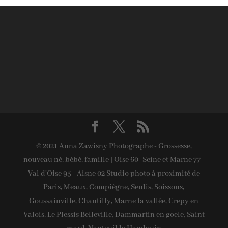
© 2021 Anna Zawisny Photographe - Grossesse,
nouveau né, bébé, famille | Oise 60 -Seine et Marne 77 -
Val d'Oise 95 - Aisne 02 Studio photo à proximité de
Paris, Meaux, Compiègne, Senlis, Soissons,
Goussainville, Chantilly, Marne la vallée, Crepy en
Valois, Le Plessis Belleville, Dammartin en goele, Saint