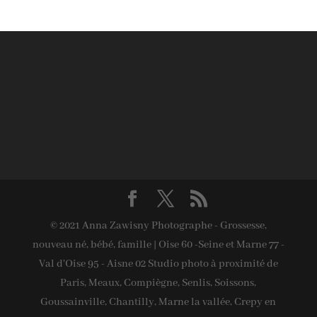
© 2021 Anna Zawisny Photographe - Grossesse,
nouveau né, bébé, famille | Oise 60 -Seine et Marne 77 -
Val d'Oise 95 - Aisne 02 Studio photo à proximité de
Paris, Meaux, Compiègne, Senlis, Soissons,
Goussainville, Chantilly, Marne la vallée, Crepy en