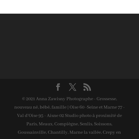
© 2021 Anna Zawisny Photographe - Grossesse,
nouveau né, bébé, famille | Oise 60 -Seine et Marne 77 -
Val d'Oise 95 - Aisne 02 Studio photo à proximité de
Paris, Meaux, Compiègne, Senlis, Soissons,
Goussainville, Chantilly, Marne la vallée, Crepy en