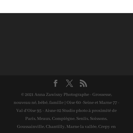
© 2021 Anna Zawisny Photographe - Grossesse,
nouveau né, bébé, famille | Oise 60 -Seine et Marne 77 -
Val d'Oise 95 - Aisne 02 Studio photo à proximité de
Paris, Meaux, Compiègne, Senlis, Soissons,
Goussainville, Chantilly, Marne la vallée, Crepy en