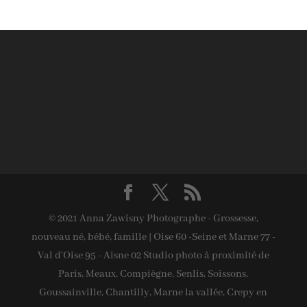
© 2021 Anna Zawisny Photographe - Grossesse,
nouveau né, bébé, famille | Oise 60 -Seine et Marne 77 -
Val d'Oise 95 - Aisne 02 Studio photo à proximité de
Paris, Meaux, Compiègne, Senlis, Soissons,
Goussainville, Chantilly, Marne la vallée, Crepy en