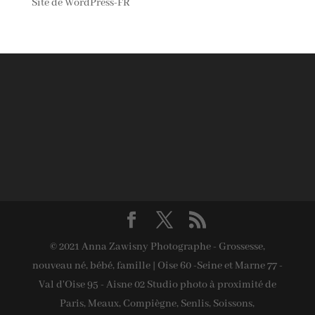
Site de WordPress-FR
© 2021 Anna Zawisny Photographe - Grossesse,
nouveau né, bébé, famille | Oise 60 -Seine et Marne 77 -
Val d'Oise 95 - Aisne 02 Studio photo à proximité de
Paris, Meaux, Compiègne, Senlis, Soissons,