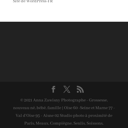
Site de WordPress-FR
© 2021 Anna Zawisny Photographe - Grossesse,
nouveau né, bébé, famille | Oise 60 -Seine et Marne 77 -
Val d'Oise 95 - Aisne 02 Studio photo à proximité de
Paris, Meaux, Compiègne, Senlis, Soissons,