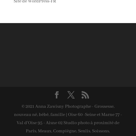
Site de WordPress-FR
© 2021 Anna Zawisny Photographe - Grossesse,
nouveau né, bébé, famille | Oise 60 -Seine et Marne 77 -
Val d'Oise 95 - Aisne 02 Studio photo à proximité de
Paris, Meaux, Compiègne, Senlis, Soissons,