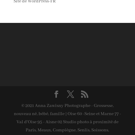
Site de WordPress-FR
© 2021 Anna Zawisny Photographe - Grossesse,
nouveau né, bébé, famille | Oise 60 -Seine et Marne 77 -
Val d'Oise 95 - Aisne 02 Studio photo à proximité de
Paris, Meaux, Compiègne, Senlis, Soissons,