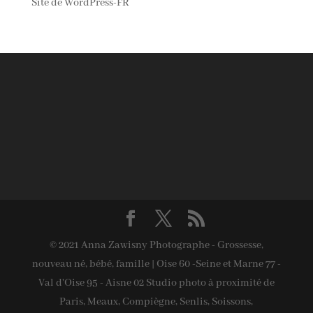
Site de WordPress-FR
© 2021 Anna Zawisny Photographe - Grossesse,
nouveau né, bébé, famille | Oise 60 -Seine et Marne 77 -
Val d'Oise 95 - Aisne 02 Studio photo à proximité de
Paris, Meaux, Compiègne, Senlis, Soissons,