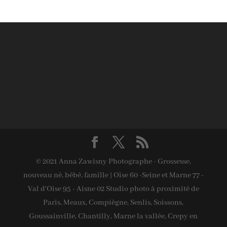
© 2021 Anna Zawisny Photographe - Grossesse,
nouveau né, bébé, famille | Oise 60 -Seine et Marne 77 -
Val d'Oise 95 - Aisne 02 Studio photo à proximité de
Paris, Meaux, Compiègne, Senlis, Soissons,
Goussainville, Chantilly, Marne la vallée, Crepy en