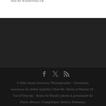
Site de WordPress-FR
© 2021 Anna Zawisny Photographe - Grossesse,
nouveau né, bébé, famille | Oise 60 -Seine et Marne 77 -
Val d'Oise 95 - Aisne 02 Studio photo à proximité de
Paris, Meaux, Compiègne, Senlis, Soissons,