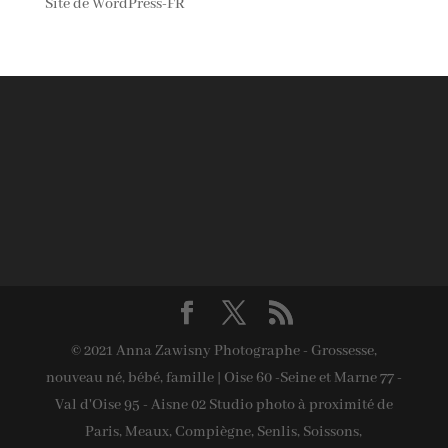
Site de WordPress-FR
© 2021 Anna Zawisny Photographe - Grossesse,
nouveau né, bébé, famille | Oise 60 -Seine et Marne 77 -
Val d'Oise 95 - Aisne 02 Studio photo à proximité de
Paris, Meaux, Compiègne, Senlis, Soissons,